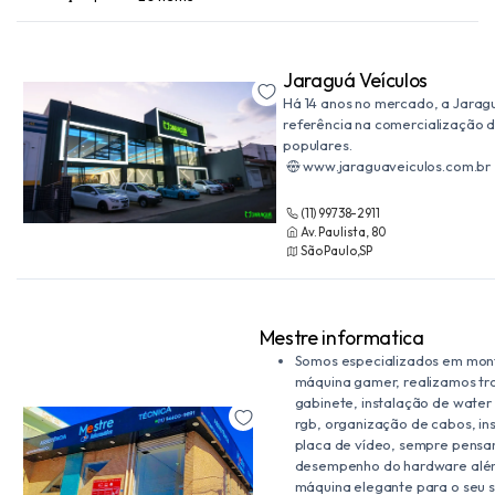
Jaraguá Veículos
Há 14 anos no mercado, a Jaragu
referência na comercialização d
populares.
www.jaraguaveiculos.com.br
(11) 99738-2911
Av. Paulista, 80
São Paulo,SP
Mestre informatica
Somos especializados em mo
máquina gamer, realizamos tr
gabinete, instalação de water 
rgb, organização de cabos, in
placa de vídeo, sempre pensa
desempenho do hardware além
máquina elegante para o seu 