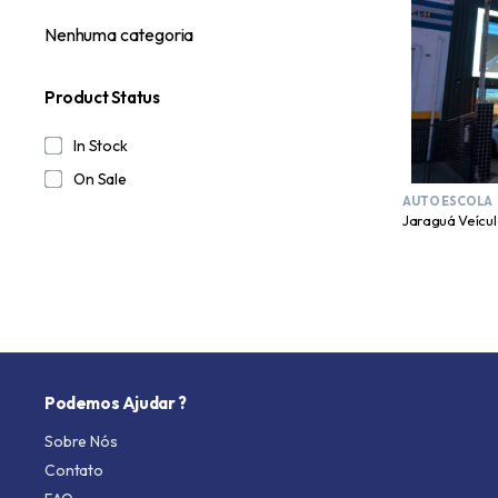
Nenhuma categoria
Product Status
In Stock
On Sale
AUTO ESCOLA
Jaraguá Veícul
Podemos Ajudar ?
Sobre Nós
Contato