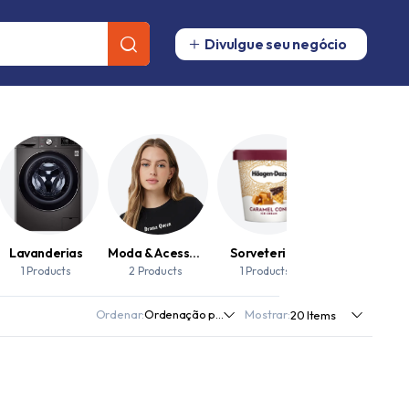
Divulgue seu negócio
Lavanderias
Moda & Acessorios
Sorveterias
1 Products
2 Products
1 Products
Ordenar:
Mostrar: