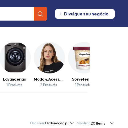
Divulgue seu negócio
Lavanderias
Moda & Acessorios
Sorveterias
1 Products
2 Products
1 Products
Ordenar:
Mostrar: