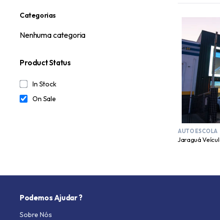
Categorias
Nenhuma categoria
Product Status
In Stock
On Sale
AUTO ESCOLA
Jaraguá Veícul
Podemos Ajudar ?
Sobre Nós