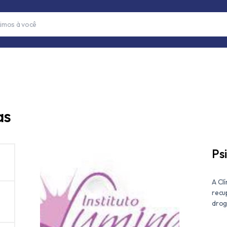
as
Ps
A Cl
recu
drog