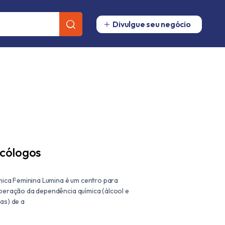
Divulgue seu negócio
icólogos
ínica Feminina Lumina é um centro para 
peração da dependência química (álcool e 
as) de a